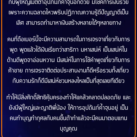
กับผู้ใหญ่เมตตาอุปภัมภ์ค้ำจุนอีกด้วย มีโชคการเงินรวย
เพราะความฉลาดไหวพริบปฏิภาณความรู้ดีปัญญาดีเป็น
เลิศ สามารถทำมาหาเงินสร้างหลายได้ๆหลายทาง
คนที่ถือเบอร์นี้จะมีความสามารถในการเจรจาเกี่ยวกับการ
พูด พูดแล้วได้เงินเรียกว่าสาริกา มหาเสน่ห์ เป็นเสน่ห์ใน
ด้านดีพูดจาอ่อนหวาน มีเสน่ห์ในการใช้คำพูดเกี่ยวกับการ
ค้าขาย การเจรจาติดต่อประสานงานก็ดีหรือรวมทั้งเกี่ยว
กับความรักก็ดีมีเสน่ห์ชวนหลงไหลเป็นที่สุดเลยทีเดียว
ทำให้มีสิ่งศักดิ์สิทธิคุ้มครองทำให้แคล้วคลาดปลอดภัย และ
ยังมีผู้ใหญ่และญาติพี่น้อง ให้การอุปถัมภ์ค้ำจุนอยู่ เป็น
คนทำบุญทำกุศลกับคนขึ้นถ้าทำแล้วจะมีคนมาตอบแทน
บุญคุณ