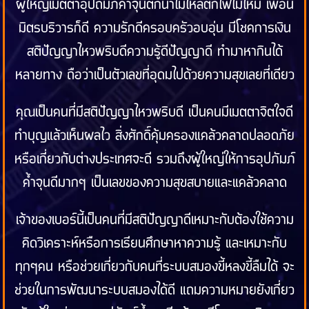
ผู้ใหญ่เมตตาอุปถัมภ์ค้ำจุนตกน้ำไม่ไหลตกไฟไม่ไหม้ เพื่อน
มิตรบริวารก็ดี ความรักดีครอบครัวอบอุ่น มีโชคการเงิน
สติปัญญาไหวพริบดีความรู้ดีปัญญาดี ทำมาหากินได้
หลายทาง ถือว่าเป็นตัวเลขที่อุดมไปด้วยความสุขเลยที่เดียว
คุณเป็นคนที่มีสติปัญญาไหวพริบดี เป็นคนมีเมตตาจิตใจดี
ทำบุญแล้วเห็นผลไว สิ่งศักดิ์คุ้มครองแคล้วคลาดปลอดภัย
หรือเกี่ยวกับต่างประเทศจะดี รวมถึงผู้ใหญ่ให้การอุปภัมภ์
ค้ำจุนดีมากๆ เป็นเลขของความสุขสบายและแคล้วคลาด
เจ้าของเบอร์นี้เป็นคนที่มีสติปัญญาดีเหมาะกับต้องใช้ความ
คิดวิเคราะห์หรือการเรียนศึกษาหาความรู้ และเหมาะกับ
ทุกๆคน หรือช่วยเกี่ยวกับคนที่ระบบสมองขี้หลงขี้ลืมได้ จะ
ช่วยในการพัฒนาระบบสมองได้ดี แถมความหมายยังเกี่ยว