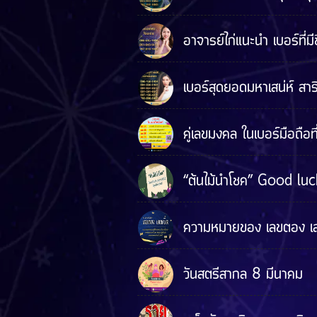
อาจารย์ไก่แนะนำ เบอร์ที่มีช
เบอร์สุดยอดมหาเสน่ห์ สาร
คู่เลขมงคล ในเบอร์มือถือที
“ต้นไม้นำโชค” Good luc
ความหมายของ เลขตอง เลข
วันสตรีสากล 8 มีนาคม