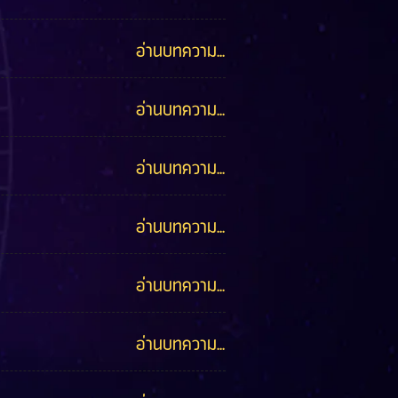
อ่านบทความ...
อ่านบทความ...
อ่านบทความ...
อ่านบทความ...
อ่านบทความ...
อ่านบทความ...