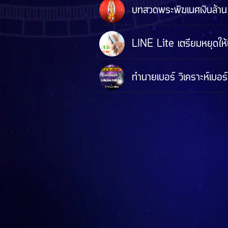
บทสวดพระพิฆเนศเงินล้าน
LINE Lite เตรียมหยุดให้
ทำนายเบอร์ วิเคราะห์เบอร