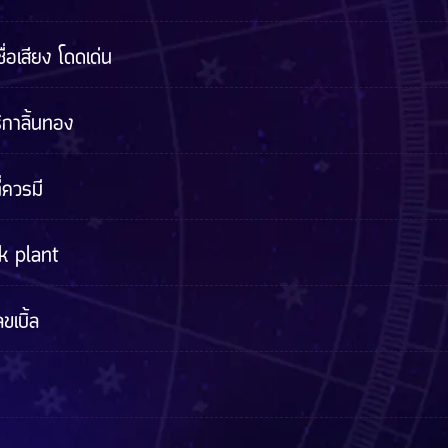
ื่อเสียง โดดเด่น
ิกาลิ้นทอง
่ควรมี
k plant
เบิ้ล