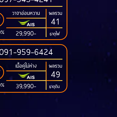
097-545-4241
วาจาอ่อนหวาน
ผลรวม
41
0%
29,990-
ธาตุไฟ
091-959-6424
เนื้อคู่ไม่ห่าง
ผลรวม
49
0%
39,990-
ธาตุดิน