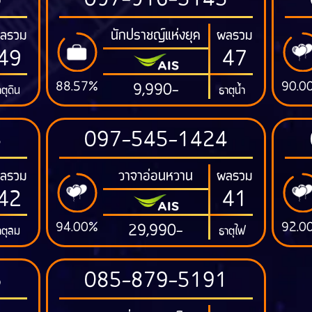
6
097-916-5145
นักปราชญ์แห่งยุค
ลรวม
ผลรวม
49
47
88.57%
90.0
9,990-
ตุดิน
ธาตุน้ำ
3
097-545-1424
วาจาอ่อนหวาน
ลรวม
ผลรวม
42
41
94.00%
92.0
29,990-
าตุลม
ธาตุไฟ
6
085-879-5191