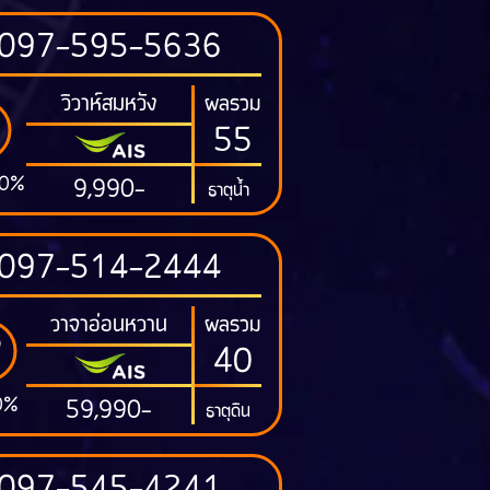
097-595-5636
วิวาห์สมหวัง
ผลรวม
55
00%
9,990-
ธาตุน้ำ
097-514-2444
วาจาอ่อนหวาน
ผลรวม
40
0%
59,990-
ธาตุดิน