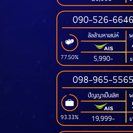
090-526-664
ลัลล้ามหาเสน่ห์
ผ
77.50%
5,990-
ธ
098-965-556
ปัญญาเป็นเลิศ
ผ
93.33%
19,999-
ธา