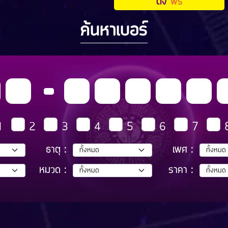
ดัง
ฟรี
ค้นหาเบอร์
1
2
3
4
5
6
7
ธาตุ :
เพศ :
หมวด :
ราคา :