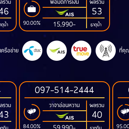
พ่อมดการเงิน
ลรวม
ผลรวม
46
53
90.00%
15,990-
าตุน้ำ
ธาตุน้ำ
เครือข่าย
ที่ค
4
097-514-2444
วาจาอ่อนหวาน
ลรวม
ผลรวม
43
40
84.00%
95.0
59,990-
ตุดิน
ธาตุดิน