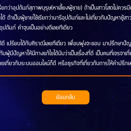
าเรียกว่าอุปถัมภ์สุภาพบุรุษ(หาเลี้ยงผู้ชาย) ถ้าเป็นสาวโสดไม่ควรมี
ได้ ถ้าเป็นผู้ชายใช้เรียกว่านารีอุปถัมภ์และไม่เกี่ยวกับปัญหาชู้สาว
็อุปถัมภ์ คำจุนเป็นอย่างดีเลยทีเดียว
้ดี เปรียบได้กับศิราณีเลยทีเดียว เพื่อนฝูงจะชอบ มาปรึกษาปัญหา
กับผู้มีปัญหาให้มีทางแก้ไขได้นับว่าเป็นเรื่องที่ดี เป็นคนที่เจรจาเ
ี่ยวกับระบบออนไลน์ก็ดี หรือธุรกิจที่เกี่ยวกับการให้คำปรึกษาใ
ย้อนกลับ