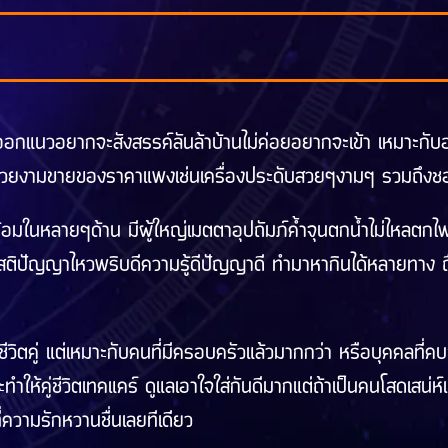
ี่ออกแนวอยากจะสังสรรค์ลันล้าบ้านไม่ค่อยอยากจะเข้า เหมาะกับอ
สวยงามขายของราคาแพงเช่นเครื่องประดับสวยๆงามๆ รวมถึงชอบแ
พร้อมในหลายๆด้าน มีผู้ใหญ่เมตตาอุปถัมภ์ค้ำจุนตกน้ำไม่ไหลตกไฟ
สติปัญญาไหวพริบดีความรู้ดีปัญญาดี ทำมาหากินได้หลายทาง ถือ
ักชีวิตคู่ แต่เหมาะกับคนที่มีครอบครัวแล้วมากกว่า หรือบุคคลที่คบ
ะทำให้คู่ชีวิตเทคแคร์ ดูแลเอาใจใส่กันดีมากแต่ถ้าเป็นคนโสดเสน่
ที่ความรักหวานชื่นเลยทีเดียว