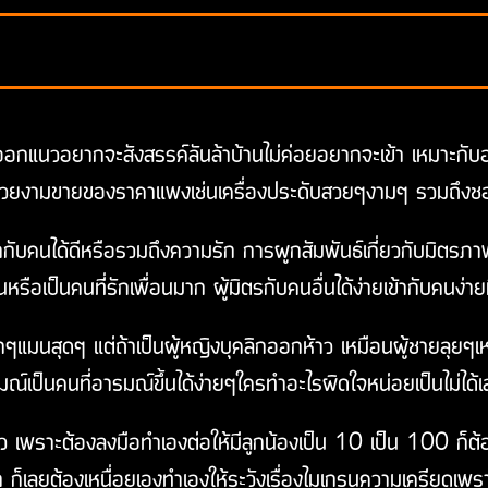
ี่ออกแนวอยากจะสังสรรค์ลันล้าบ้านไม่ค่อยอยากจะเข้า เหมาะกับอ
สวยงามขายของราคาแพงเช่นเครื่องประดับสวยๆงามๆ รวมถึงชอบแ
้ากับคนได้ดีหรือรวมถึงความรัก การผูกสัมพันธ์เกี่ยวกับมิตรภาพก็
หรือเป็นคนที่รักเพื่อนมาก ผู้มิตรกับคนอื่นได้ง่ายเข้ากับคนง่า
มากๆแมนสุดๆ แต่ถ้าเป็นผู้หญิงบุคลิกออกห้าว เหมือนผู้ชายลุยๆ
รมณ์เป็นคนที่อารมณ์ขึ้นได้ง่ายๆใครทำอะไรผิดใจหน่อยเป็นไม่ได้
ว เพราะต้องลงมือทำเองต่อให้มีลูกน้องเป็น 10 เป็น 100 ก็ต้อ
ว่า ก็เลยต้องเหนื่อยเองทำเองให้ระวังเรื่องไมเกรนความเครียดเ