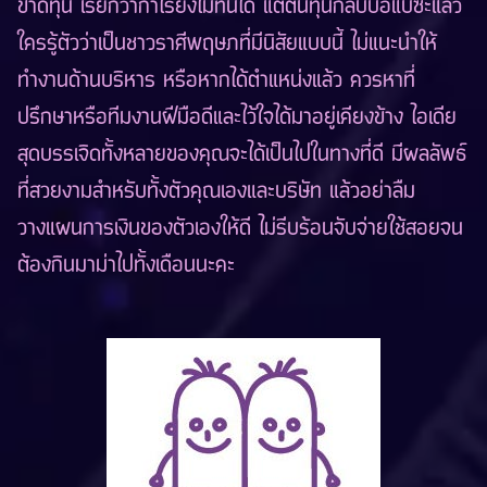
ขาดทุน เรียกว่ากำไรยังไม่ทันได้ แต่ต้นทุนกลับบ๋อแบ๋ซะแล้ว
ใครรู้ตัวว่าเป็นชาวราศีพฤษภที่มีนิสัยแบบนี้ ไม่แนะนำให้
ทำงานด้านบริหาร หรือหากได้ตำแหน่งแล้ว ควรหาที่
ปรึกษาหรือทีมงานฝีมือดีและไว้ใจได้มาอยู่เคียงข้าง ไอเดีย
สุดบรรเจิดทั้งหลายของคุณจะได้เป็นไปในทางที่ดี มีผลลัพธ์
ที่สวยงามสำหรับทั้งตัวคุณเองและบริษัท แล้วอย่าลืม
วางแผนการเงินของตัวเองให้ดี ไม่รีบร้อนจับจ่ายใช้สอยจน
ต้องกินมาม่าไปทั้งเดือนนะคะ