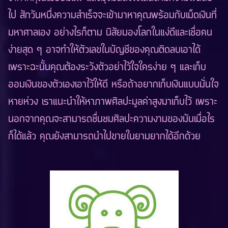
ไป สักวันหนึ่งความสำเร็จจะเข้ามาหาคุณพร้อมกับเม็ดเงินที่
มหาศาลเอง อย่างไรก็ตาม นิสัยมองโลกในแง่ดีและเชื่อคน
ง่ายสุด ๆ อาจทำให้ตัวเลขในบัญชีของคุณติดลบเอาได้
เพราะฉะนั้นคุณต้องระวังตัวอย่าไว้ใจใครง่าย ๆ และเก็บ
ออมเงินของตัวเองเอาไว้ให้ดี หรือถ้าอยากเก็บเงินแบบมั่นใจ
หายห่วง เราแนะนำให้หาภาพศิลปะมูลค่าสูงมาเก็บไว้ เพราะ
นอกจากคุณจะสามารถชื่นชมศิลปะความงามของมันเมื่อไร
ก็ได้แล้ว คุณยังสามารถนำไปขายในยามยากได้อีกด้วย