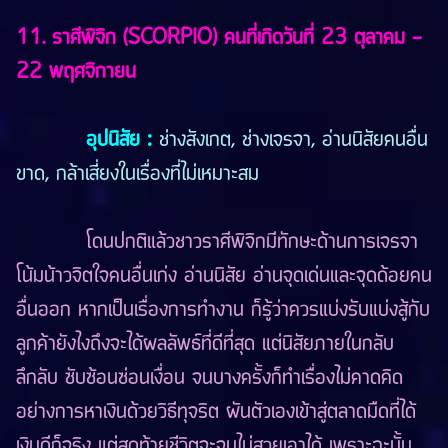
11. ราศีพิจิก (SCORPIO) คนที่เกิดวันที่ 23 ตุลาคม -
22 พฤศจิกายน
อุปนิสัย :
ช่างสังเกต, ช่างเจรจา, อ่านนิสัยคนอื่น
ขาด, กล้าเสี่ยงในเรื่องที่ไม่เหมาะสม
โดนปกติแล้วชาวราศีพิจิกมีทักษะด้านการเจรจา
โน้มน้าวจิตใจคนอื่นเก่ง อ่านนิสัย อ่านจุดเด่นและจุดด้อยคน
อื่นออก หากเป็นเรื่องการทำงาน ก็รู้ว่าควรแบ่งรับแบ่งสู้กับ
ลูกค้ายังไงถึงจะได้ผลลัพธ์ที่ดีที่สุด แต่นิสัยภายในกลับ
ลึกลับ ซับซ้อนซ่อนเงื่อน จนบางครั้งก็ทำเรื่องไม่คาดคิด
อย่างการหาเงินด้วยวิธีทุจริต ผันตัวเองเข้าสู่ตลาดมืดที่ได้
เงินดีก็จริง แต่สุดท้ายชีวิตจะจบไม่สวยเอาได้ เพราะฉะนั้น