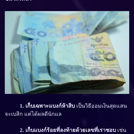
1. เก็บเฉพาะแบงก์ห้าสิบ
เป็นวิธีออมเงินสุดแสน
จะเบสิก แต่ได้ผลดีนักแล
2. เก็บแบงก์ร้อยที่ลงท้ายด้วยเลขที่เราชอบ
เช่น