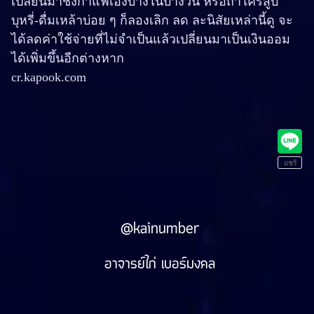
เปลี่ยนมาชงกาแฟเองบ้างในบางวัน หรือถ้าใครสูบ
บุหรี่-ดื่มเหล้าบ่อย ๆ ก็ลองเลิก ลด ละนิสัยเหล่านี้ดู จะ
ได้ลดค่าใช้จ่ายที่ไม่จำเป็นแล้วเปลี่ยนมาเป็นเงินออม
ได้เพิ่มขึ้นอีกต่างหาก
cr.kapook.com
@kainumber
อาจารย์ไก่ เบอร์มงคล