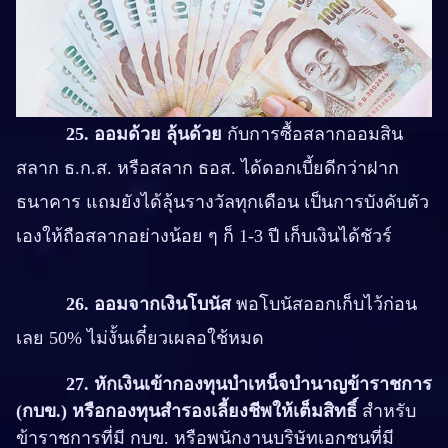
25. ออมด้วย ลุ้นด้วย
กับการซื้อสลากออมสิน
สลาก ธ.ก.ส. หรือสลาก ธอส. ได้ดอกเบี้ยดีกว่าฝาก
ธนาคาร แถมยังได้ลุ้นรางวัลทุกเดือน เป็นการบังคับตัว
เองให้ถือสลากอย่างน้อย ๆ ก็ 1-3 ปี เก็บเงินได้ชัวร์
26. ออมจากเงินโบนัส
พอโบนัสออกเก็บไว้ก่อน
เลย 50% ไม่งั้นเดี๋ยวเผลอใช้หมด
27. หักเงินเข้ากองทุนบำเหน็จบำนาญข้าราชการ
(กบข.) หรือกองทุนสำรองเลี้ยงชีพให้เต็มสิทธิ์
สำหรับ
ข้าราชการที่มี กบข. หรือพนักงานบริษัทเอกชนที่มี