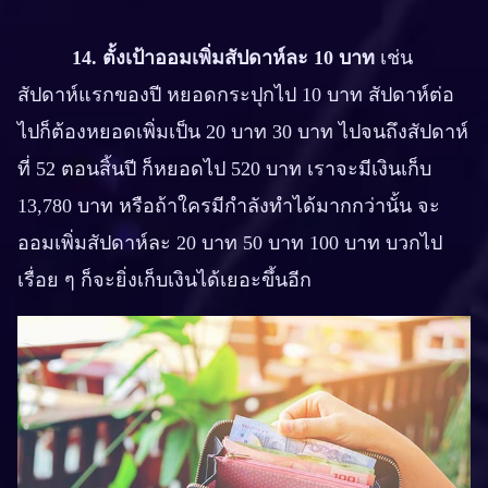
14. ตั้งเป้าออมเพิ่มสัปดาห์ละ 10 บาท
เช่น
สัปดาห์แรกของปี หยอดกระปุกไป 10 บาท สัปดาห์ต่อ
ไปก็ต้องหยอดเพิ่มเป็น 20 บาท 30 บาท ไปจนถึงสัปดาห์
ที่ 52 ตอนสิ้นปี ก็หยอดไป 520 บาท เราจะมีเงินเก็บ
13,780 บาท หรือถ้าใครมีกำลังทำได้มากกว่านั้น จะ
ออมเพิ่มสัปดาห์ละ 20 บาท 50 บาท 100 บาท บวกไป
เรื่อย ๆ ก็จะยิ่งเก็บเงินได้เยอะขึ้นอีก