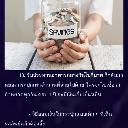
13. รับประทานอาหารกลางวันไปกี่บาท
ก็กลับมา
หยอดกระปุกเท่าจำนวนที่จ่ายไปด้วย ใครจะไปเชื่อว่า
ถ้าหยอดทุกวัน ครบ 1 ปี จะมีเงินเก็บเป็นหมื่น
-
วิธีออมเงินใส่กระปุกแบบเด็ก ๆ ที่เห็น
ผลลัพธ์แล้วต้องอึ้ง