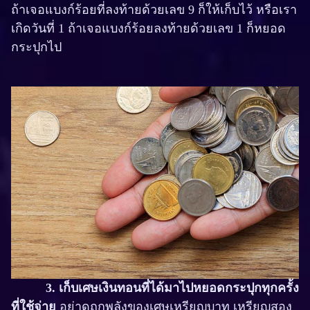
ถ้าเจอแบงก์ร้อยที่ลงท้ายด้วยเลข 9 ก็ให้เก็บไว้ หรือเรา
เกิดวันที่ 1 ถ้าเจอแบงก์ร้อยลงท้ายด้วยเลข 1 ก็หยอด
กระปุกไป
3. เก็บเศษเงินทอนที่ได้มาไปหยอดกระปุกทุกครั้ง
ที่ใช้จ่าย
อย่าดูถูกพลังของเศษเหรียญบาท เหรียญสอง