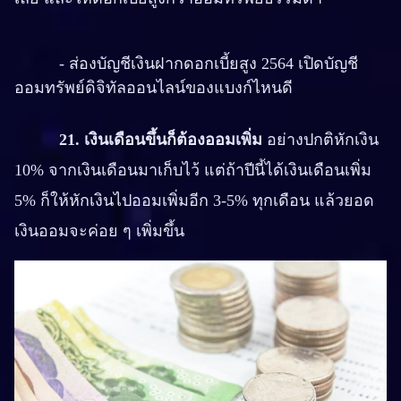
-
ส่องบัญชีเงินฝากดอกเบี้ยสูง 2564 เปิดบัญชี
ออมทรัพย์ดิจิทัลออนไลน์ของแบงก์ไหนดี
21. เงินเดือนขึ้นก็ต้องออมเพิ่ม
อย่างปกติหักเงิน
10% จากเงินเดือนมาเก็บไว้ แต่ถ้าปีนี้ได้เงินเดือนเพิ่ม
5% ก็ให้หักเงินไปออมเพิ่มอีก 3-5% ทุกเดือน แล้วยอด
เงินออมจะค่อย ๆ เพิ่มขึ้น