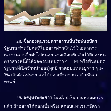
28. ซื้อกองทุนรวมตราสารหนี้หรือพันธบัตร
รัฐบาล
สำหรับคนที่ไม่อยากฝากเงินไว้ในธนาคาร
เพราะดอกเบี้ยต่ำไปหน่อย อาจเลือกพักเงินไว้ที่กองทุน
ตราสารหนี้ที่ให้ผลตอบแทนราว ๆ 1-3% หรือพันธบัตร
รัฐบาลที่เปิดจำหน่ายอยู่ทุกปี ผลตอบแทนอยู่ราว ๆ 1-
3% เงินต้นไม่หาย แต่ได้ดอกเบี้ยมากกว่าบัญชีออม
ทรัพย์
29. ลงทุนระยะยาว
ในเมื่อมีเงินออมพอสมควร
แล้ว ถ้าอยากได้ดอกเบี้ยหรือผลตอบแทนชนะอัตรา