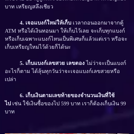
บาท เหรียญสลึงเชียว
4. เจอแบงก์ใหม่ให้เก็บ
เวลาถอนออกมาจากตู้
ATM หรือได้เงินทอนมา ให้เก็บไว้เลย จะเก็บทุกแบงก์
หรือเก็บเฉพาะแบงก์ไหนเป็นพิเศษก็แล้วแต่เรา หรือจะ
เก็บเหรียญใหม่ไว้ด้วยก็ได้นะ
5. เก็บแบงก์เลขสวย เลขตอง
ไม่ว่าจะเป็นแบงก์
อะไรก็ตาม ได้ลุ้นทุกวันว่าจะเจอแบงก์เลขสวยหรือ
เปล่า
6. เก็บเงินตามเลขท้ายของจำนวนเงินที่ใช้
ไป
เช่น ใช้เงินซื้อของไป 599 บาท เราก็ต้องเก็บเงิน 99
บาท